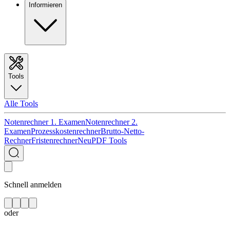
Informieren
Tools
Alle Tools
Notenrechner 1. Examen
Notenrechner 2.
Examen
Prozesskostenrechner
Brutto-Netto-
Rechner
Fristenrechner
Neu
PDF Tools
Schnell anmelden
oder