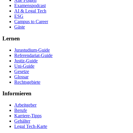
Alle Folgen
Examenspodcast
AI & Legal Tech
ESG
Campus to Career
Gäste
Lernen
Jurastudium-Guide
Referendariat-Guide
Justiz-Guide
Uni-Guide
Gesetze
Glossar
Rechtsgebiete
Informieren
Arbeitgeber
Berufe
Karriere-Tipps
Gehälter
Legal Tech-Karte