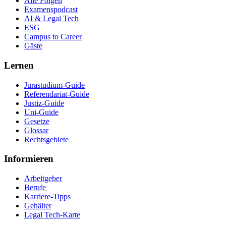
Alle Folgen
Examenspodcast
AI & Legal Tech
ESG
Campus to Career
Gäste
Lernen
Jurastudium-Guide
Referendariat-Guide
Justiz-Guide
Uni-Guide
Gesetze
Glossar
Rechtsgebiete
Informieren
Arbeitgeber
Berufe
Karriere-Tipps
Gehälter
Legal Tech-Karte