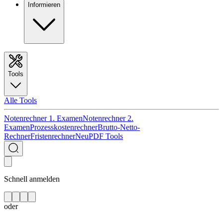
Informieren
Tools
Alle Tools
Notenrechner 1. Examen
Notenrechner 2.
Examen
Prozesskostenrechner
Brutto-Netto-
Rechner
Fristenrechner
Neu
PDF Tools
Schnell anmelden
oder