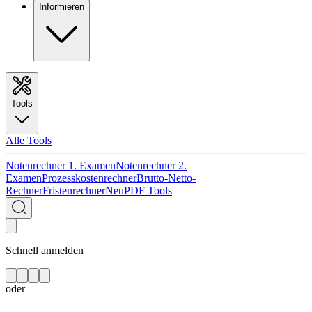
Informieren
Tools
Alle Tools
Notenrechner 1. Examen
Notenrechner 2.
Examen
Prozesskostenrechner
Brutto-Netto-
Rechner
Fristenrechner
Neu
PDF Tools
Schnell anmelden
oder