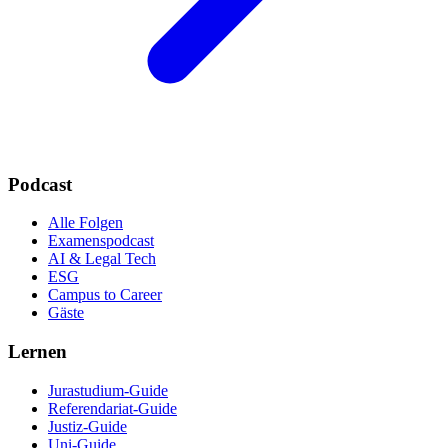
Podcast
Alle Folgen
Examenspodcast
AI & Legal Tech
ESG
Campus to Career
Gäste
Lernen
Jurastudium-Guide
Referendariat-Guide
Justiz-Guide
Uni-Guide