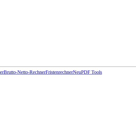
er
Brutto-Netto-Rechner
Fristenrechner
Neu
PDF Tools