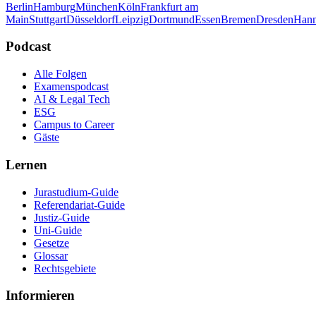
Berlin
Hamburg
München
Köln
Frankfurt am
Main
Stuttgart
Düsseldorf
Leipzig
Dortmund
Essen
Bremen
Dresden
Hann
Podcast
Alle Folgen
Examenspodcast
AI & Legal Tech
ESG
Campus to Career
Gäste
Lernen
Jurastudium-Guide
Referendariat-Guide
Justiz-Guide
Uni-Guide
Gesetze
Glossar
Rechtsgebiete
Informieren