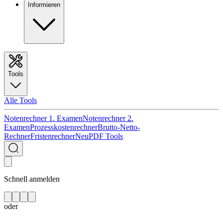
Informieren
Tools
Alle Tools
Notenrechner 1. Examen
Notenrechner 2.
Examen
Prozesskostenrechner
Brutto-Netto-
Rechner
Fristenrechner
Neu
PDF Tools
Schnell anmelden
oder