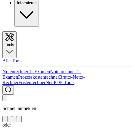
Informieren
Tools
Alle Tools
Notenrechner 1. Examen
Notenrechner 2.
Examen
Prozesskostenrechner
Brutto-Netto-
Rechner
Fristenrechner
Neu
PDF Tools
Schnell anmelden
oder