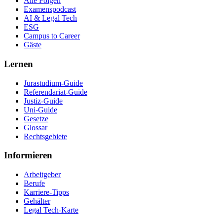
Alle Folgen
Examenspodcast
AI & Legal Tech
ESG
Campus to Career
Gäste
Lernen
Jurastudium-Guide
Referendariat-Guide
Justiz-Guide
Uni-Guide
Gesetze
Glossar
Rechtsgebiete
Informieren
Arbeitgeber
Berufe
Karriere-Tipps
Gehälter
Legal Tech-Karte