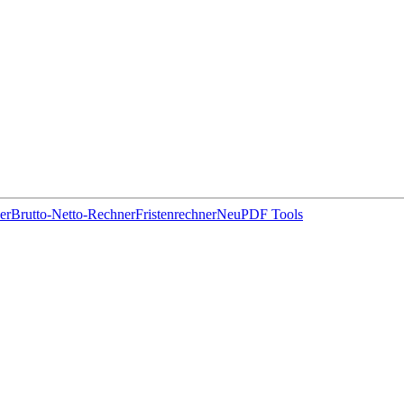
er
Brutto-Netto-Rechner
Fristenrechner
Neu
PDF Tools