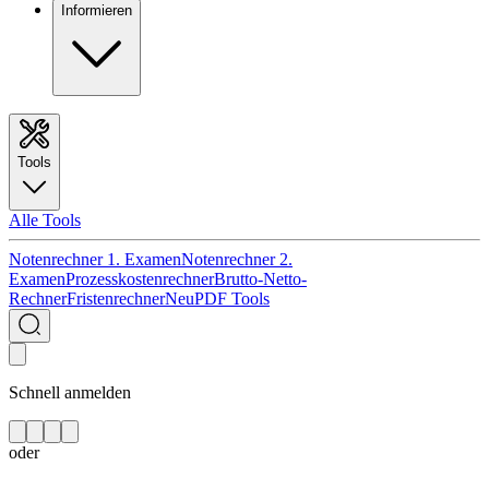
Informieren
Tools
Alle Tools
Notenrechner 1. Examen
Notenrechner 2.
Examen
Prozesskostenrechner
Brutto-Netto-
Rechner
Fristenrechner
Neu
PDF Tools
Schnell anmelden
oder