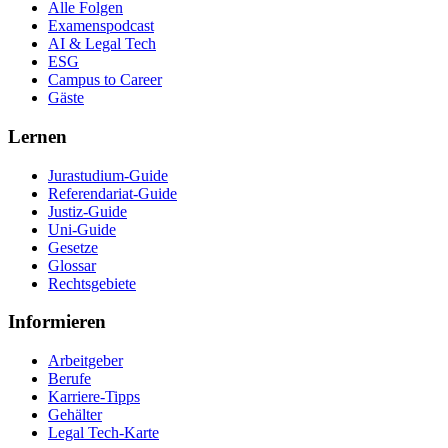
Alle Folgen
Examenspodcast
AI & Legal Tech
ESG
Campus to Career
Gäste
Lernen
Jurastudium-Guide
Referendariat-Guide
Justiz-Guide
Uni-Guide
Gesetze
Glossar
Rechtsgebiete
Informieren
Arbeitgeber
Berufe
Karriere-Tipps
Gehälter
Legal Tech-Karte