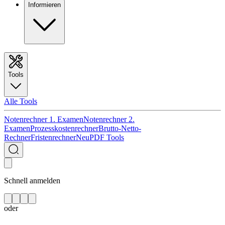
Informieren
Tools
Alle Tools
Notenrechner 1. Examen
Notenrechner 2.
Examen
Prozesskostenrechner
Brutto-Netto-
Rechner
Fristenrechner
Neu
PDF Tools
Schnell anmelden
oder