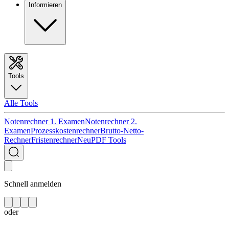
Informieren
Tools
Alle Tools
Notenrechner 1. Examen
Notenrechner 2.
Examen
Prozesskostenrechner
Brutto-Netto-
Rechner
Fristenrechner
Neu
PDF Tools
Schnell anmelden
oder