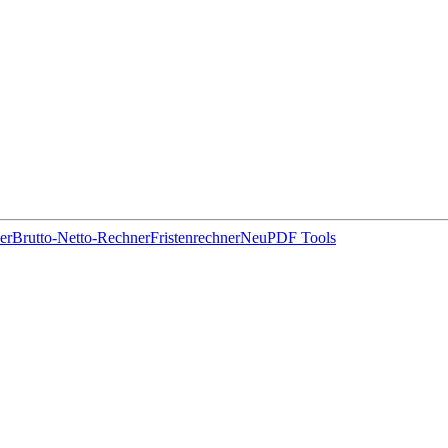
er
Brutto-Netto-Rechner
Fristenrechner
Neu
PDF Tools