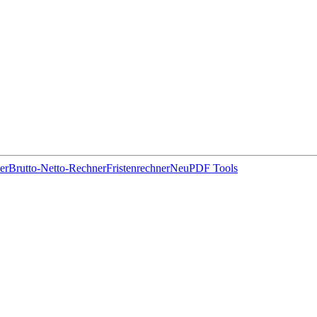
er
Brutto-Netto-Rechner
Fristenrechner
Neu
PDF Tools