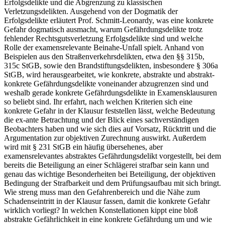
Erfolgsdelikte und die Abgrenzung zu klassischen
Verletzungsdelikten. Ausgehend von der Dogmatik der
Erfolgsdelikte erläutert Prof. Schmitt-Leonardy, was eine konkrete
Gefahr dogmatisch ausmacht, warum Gefährdungsdelikte trotz
fehlender Rechtsgutsverletzung Erfolgsdelikte sind und welche
Rolle der examensrelevante Beinahe-Unfall spielt. Anhand von
Beispielen aus den Straßenverkehrsdelikten, etwa den §§ 315b,
315c StGB, sowie den Brandstiftungsdelikten, insbesondere § 306a
StGB, wird herausgearbeitet, wie konkrete, abstrakte und abstrakt-
konkrete Gefährdungsdelikte voneinander abzugrenzen sind und
weshalb gerade konkrete Gefährdungsdelikte in Examensklausuren
so beliebt sind. Ihr erfahrt, nach welchen Kriterien sich eine
konkrete Gefahr in der Klausur feststellen lässt, welche Bedeutung
die ex-ante Betrachtung und der Blick eines sachverständigen
Beobachters haben und wie sich dies auf Vorsatz, Rücktritt und die
Argumentation zur objektiven Zurechnung auswirkt. Außerdem
wird mit § 231 StGB ein häufig übersehenes, aber
examensrelevantes abstraktes Gefährdungsdelikt vorgestellt, bei dem
bereits die Beteiligung an einer Schlägerei strafbar sein kann und
genau das wichtige Besonderheiten bei Beteiligung, der objektiven
Bedingung der Strafbarkeit und dem Prüfungsaufbau mit sich bringt.
Wie streng muss man den Gefahrenbereich und die Nähe zum
Schadenseintritt in der Klausur fassen, damit die konkrete Gefahr
wirklich vorliegt? In welchen Konstellationen kippt eine bloß
abstrakte Gefährlichkeit in eine konkrete Gefährdung um und wie