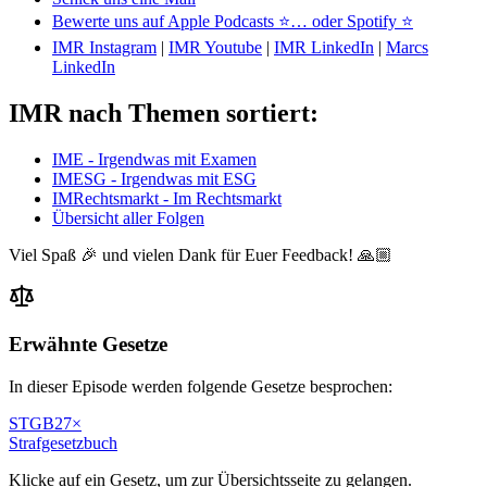
Bewerte uns auf Apple Podcasts ⭐
… oder Spotify ⭐
IMR Instagram
|
IMR Youtube
|
IMR LinkedIn
|
Marcs
LinkedIn
IMR nach Themen sortiert:
IME - Irgendwas mit Examen
IMESG - Irgendwas mit ESG
IMRechtsmarkt - Im Rechtsmarkt
Übersicht aller Folgen
Viel Spaß 🎉 und vielen Dank für Euer Feedback! 🙏🏼
Erwähnte Gesetze
In dieser Episode werden folgende Gesetze besprochen:
STGB
27
×
Strafgesetzbuch
Klicke auf ein Gesetz, um zur Übersichtsseite zu gelangen.