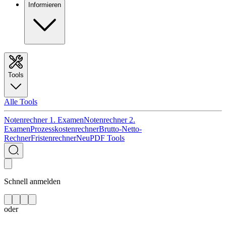
Informieren
Tools
Alle Tools
Notenrechner 1. Examen
Notenrechner 2.
Examen
Prozesskostenrechner
Brutto-Netto-
Rechner
Fristenrechner
Neu
PDF Tools
Schnell anmelden
oder