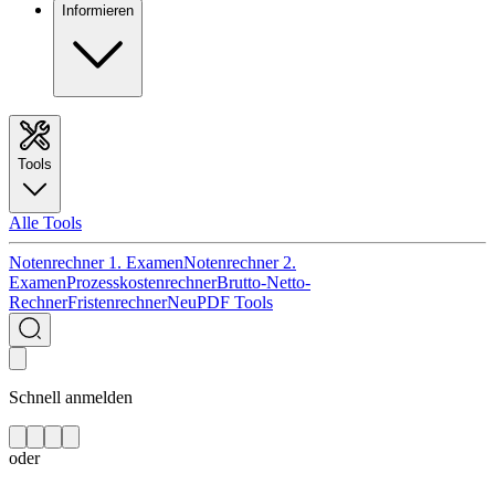
Informieren
Tools
Alle Tools
Notenrechner 1. Examen
Notenrechner 2.
Examen
Prozesskostenrechner
Brutto-Netto-
Rechner
Fristenrechner
Neu
PDF Tools
Schnell anmelden
oder