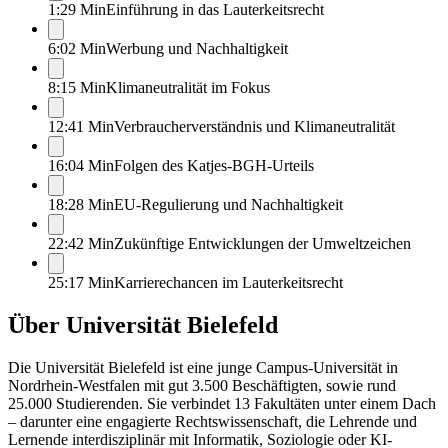
1:29 Min
Einführung in das Lauterkeitsrecht
6:02 Min
Werbung und Nachhaltigkeit
8:15 Min
Klimaneutralität im Fokus
12:41 Min
Verbraucherverständnis und Klimaneutralität
16:04 Min
Folgen des Katjes-BGH-Urteils
18:28 Min
EU-Regulierung und Nachhaltigkeit
22:42 Min
Zukünftige Entwicklungen der Umweltzeichen
25:17 Min
Karrierechancen im Lauterkeitsrecht
Über
Universität Bielefeld
Die Universität Bielefeld ist eine junge Campus-Universität in
Nordrhein-Westfalen mit gut 3.500 Beschäftigten, sowie rund
25.000 Studierenden. Sie verbindet 13 Fakultäten unter einem Dach
– darunter eine engagierte Rechtswissenschaft, die Lehrende und
Lernende interdisziplinär mit Informatik, Soziologie oder KI-