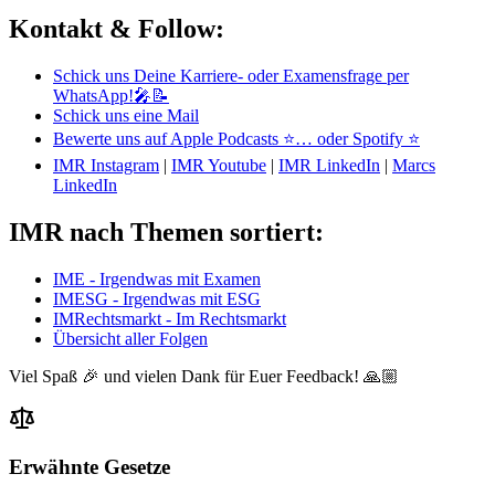
Kontakt & Follow:
Schick uns Deine Karriere- oder Examensfrage per
WhatsApp!🎤📝
Schick uns eine Mail
Bewerte uns auf Apple Podcasts ⭐
… oder Spotify ⭐
IMR Instagram
|
IMR Youtube
|
IMR LinkedIn
|
Marcs
LinkedIn
IMR nach Themen sortiert:
IME - Irgendwas mit Examen
IMESG - Irgendwas mit ESG
IMRechtsmarkt - Im Rechtsmarkt
Übersicht aller Folgen
Viel Spaß 🎉 und vielen Dank für Euer Feedback! 🙏🏼
Erwähnte Gesetze