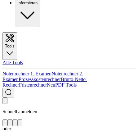
Informieren
Tools
Alle Tools
Notenrechner 1. Examen
Notenrechner 2.
Examen
Prozesskostenrechner
Brutto-Netto-
Rechner
Fristenrechner
Neu
PDF Tools
Schnell anmelden
oder