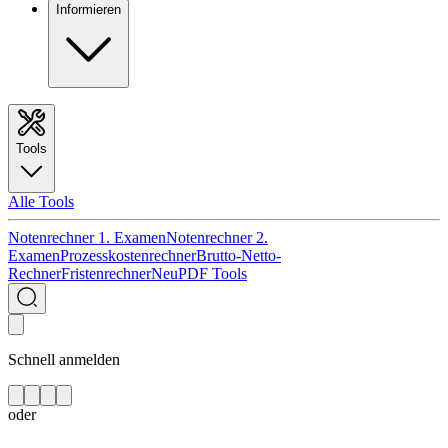
Informieren
Tools
Alle Tools
Notenrechner 1. Examen
Notenrechner 2.
Examen
Prozesskostenrechner
Brutto-Netto-
Rechner
Fristenrechner
Neu
PDF Tools
Schnell anmelden
oder