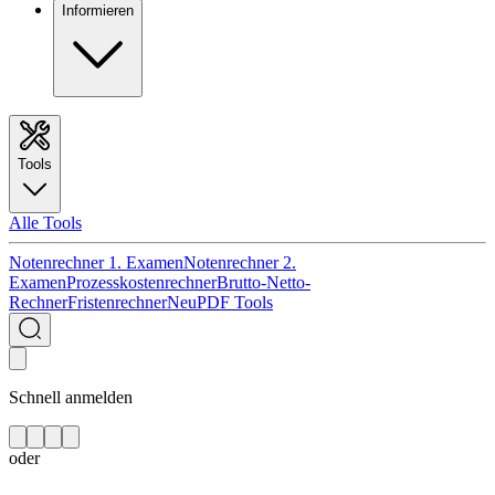
Informieren
Tools
Alle Tools
Notenrechner 1. Examen
Notenrechner 2.
Examen
Prozesskostenrechner
Brutto-Netto-
Rechner
Fristenrechner
Neu
PDF Tools
Schnell anmelden
oder