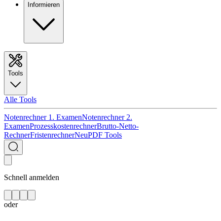
Informieren
Tools
Alle Tools
Notenrechner 1. Examen
Notenrechner 2.
Examen
Prozesskostenrechner
Brutto-Netto-
Rechner
Fristenrechner
Neu
PDF Tools
Schnell anmelden
oder