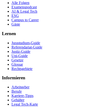
Alle Folgen
Examenspodcast
AI & Legal Tech
ESG
Campus to Career
Gäste
Lernen
Jurastudium-Guide
Referendariat-Guide
Justiz-Guide
Uni-Guide
Gesetze
Glossar
Rechtsgebiete
Informieren
Arbeitgeber
Berufe
Karriere-Tipps
Gehälter
Legal Tech-Karte