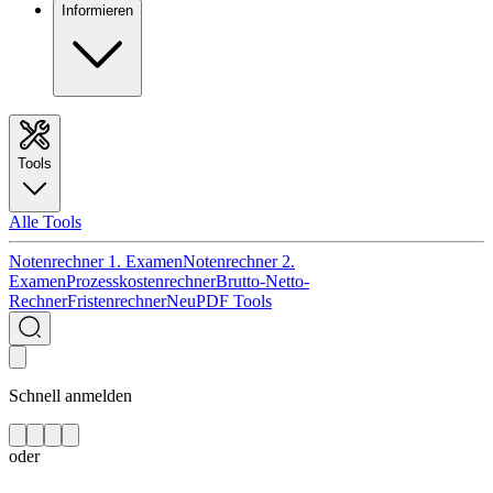
Informieren
Tools
Alle Tools
Notenrechner 1. Examen
Notenrechner 2.
Examen
Prozesskostenrechner
Brutto-Netto-
Rechner
Fristenrechner
Neu
PDF Tools
Schnell anmelden
oder