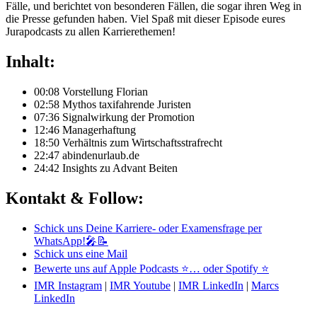
Fälle, und berichtet von besonderen Fällen, die sogar ihren Weg in
die Presse gefunden haben. Viel Spaß mit dieser Episode eures
Jurapodcasts zu allen Karrierethemen!
Inhalt:
00:08 Vorstellung Florian
02:58 Mythos taxifahrende Juristen
07:36 Signalwirkung der Promotion
12:46 Managerhaftung
18:50 Verhältnis zum Wirtschaftsstrafrecht
22:47 abindenurlaub.de
24:42 Insights zu Advant Beiten
Kontakt & Follow:
Schick uns Deine Karriere- oder Examensfrage per
WhatsApp!🎤📝
Schick uns eine Mail
Bewerte uns auf Apple Podcasts ⭐
… oder Spotify ⭐
IMR Instagram
|
IMR Youtube
|
IMR LinkedIn
|
Marcs
LinkedIn