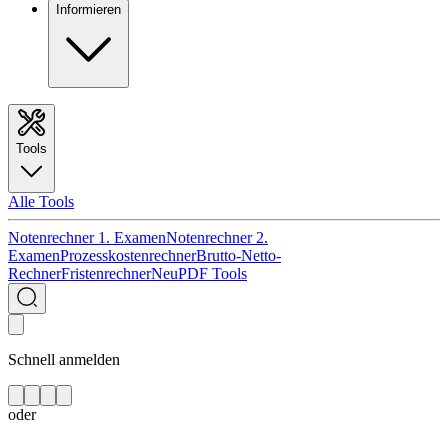
Informieren
Tools
Alle Tools
Notenrechner 1. Examen
Notenrechner 2.
Examen
Prozesskostenrechner
Brutto-Netto-
Rechner
Fristenrechner
Neu
PDF Tools
Schnell anmelden
oder