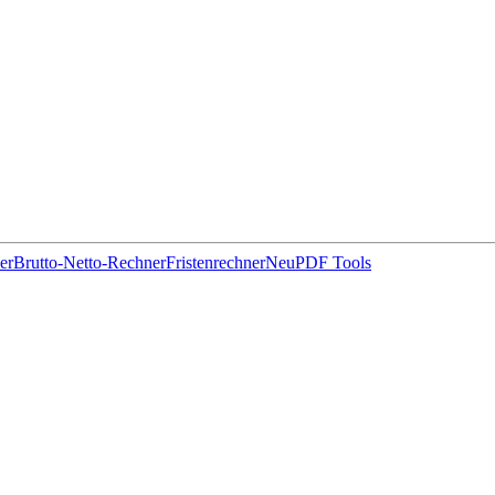
er
Brutto-Netto-Rechner
Fristenrechner
Neu
PDF Tools