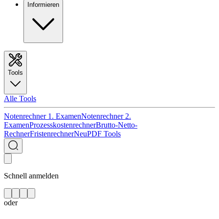
Informieren
Tools
Alle Tools
Notenrechner 1. Examen
Notenrechner 2.
Examen
Prozesskostenrechner
Brutto-Netto-
Rechner
Fristenrechner
Neu
PDF Tools
Schnell anmelden
oder