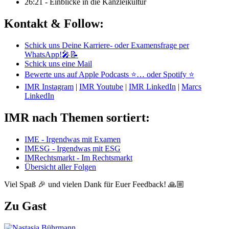
26:21 - Einblicke in die Kanzleikultur
Kontakt & Follow:
Schick uns Deine Karriere- oder Examensfrage per
WhatsApp!🎤📝
Schick uns eine Mail
Bewerte uns auf Apple Podcasts ⭐
… oder Spotify ⭐
IMR Instagram
|
IMR Youtube
|
IMR LinkedIn
|
Marcs
LinkedIn
IMR nach Themen sortiert:
IME - Irgendwas mit Examen
IMESG - Irgendwas mit ESG
IMRechtsmarkt - Im Rechtsmarkt
Übersicht aller Folgen
Viel Spaß 🎉 und vielen Dank für Euer Feedback! 🙏🏼
Zu Gast