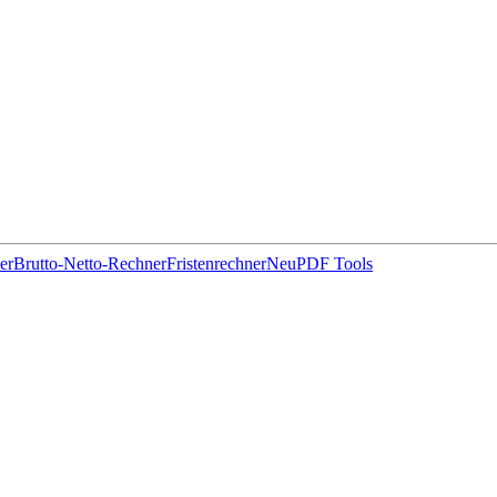
er
Brutto-Netto-Rechner
Fristenrechner
Neu
PDF Tools