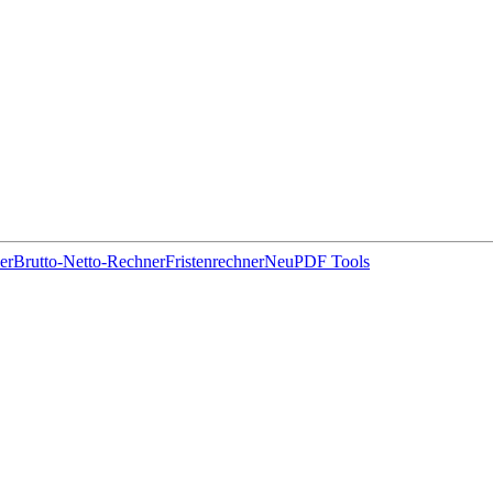
er
Brutto-Netto-Rechner
Fristenrechner
Neu
PDF Tools