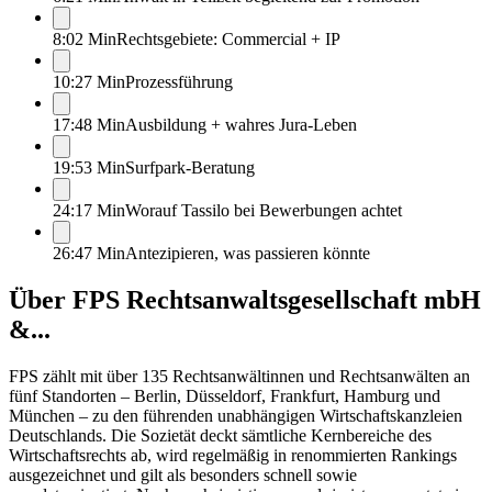
8:02 Min
Rechtsgebiete: Commercial + IP
10:27 Min
Prozessführung
17:48 Min
Ausbildung + wahres Jura-Leben
19:53 Min
Surfpark-Beratung
24:17 Min
Worauf Tassilo bei Bewerbungen achtet
26:47 Min
Antezipieren, was passieren könnte
Über
FPS Rechtsanwaltsgesellschaft mbH
&...
FPS zählt mit über 135 Rechtsanwältinnen und Rechtsanwälten an
fünf Standorten – Berlin, Düsseldorf, Frankfurt, Hamburg und
München – zu den führenden unabhängigen Wirtschaftskanzleien
Deutschlands. Die Sozietät deckt sämtliche Kernbereiche des
Wirtschaftsrechts ab, wird regelmäßig in renommierten Rankings
ausgezeichnet und gilt als besonders schnell sowie