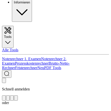
Informieren
Tools
Alle Tools
Notenrechner 1. Examen
Notenrechner 2.
Examen
Prozesskostenrechner
Brutto-Netto-
Rechner
Fristenrechner
Neu
PDF Tools
Schnell anmelden
oder