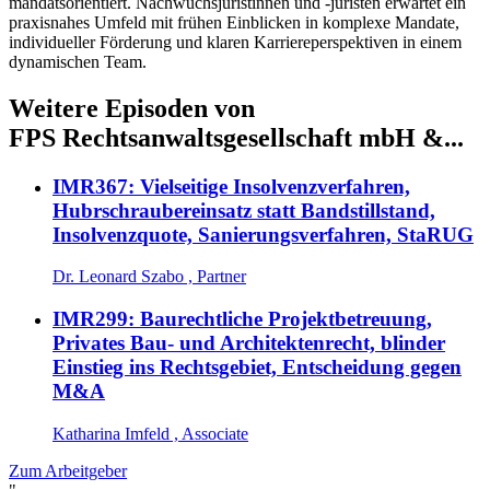
mandatsorientiert. Nachwuchsjuristinnen und -juristen erwartet ein
praxisnahes Umfeld mit frühen Einblicken in komplexe Mandate,
individueller Förderung und klaren Karriereperspektiven in einem
dynamischen Team.
Weitere Episoden von
FPS Rechtsanwaltsgesellschaft mbH &...
IMR367: Vielseitige Insolvenzverfahren,
Hubrschraubereinsatz statt Bandstillstand,
Insolvenzquote, Sanierungsverfahren, StaRUG
Dr. Leonard Szabo , Partner
IMR299: Baurechtliche Projektbetreuung,
Privates Bau- und Architektenrecht, blinder
Einstieg ins Rechtsgebiet, Entscheidung gegen
M&A
Katharina Imfeld , Associate
Zum Arbeitgeber