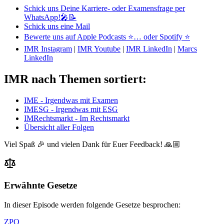
Schick uns Deine Karriere- oder Examensfrage per
WhatsApp!🎤📝
Schick uns eine Mail
Bewerte uns auf Apple Podcasts ⭐
… oder Spotify ⭐
IMR Instagram
|
IMR Youtube
|
IMR LinkedIn
|
Marcs
LinkedIn
IMR nach Themen sortiert:
IME - Irgendwas mit Examen
IMESG - Irgendwas mit ESG
IMRechtsmarkt - Im Rechtsmarkt
Übersicht aller Folgen
Viel Spaß 🎉 und vielen Dank für Euer Feedback! 🙏🏼
Erwähnte Gesetze
In dieser Episode werden folgende Gesetze besprochen:
ZPO