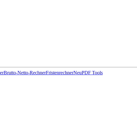
er
Brutto-Netto-Rechner
Fristenrechner
Neu
PDF Tools