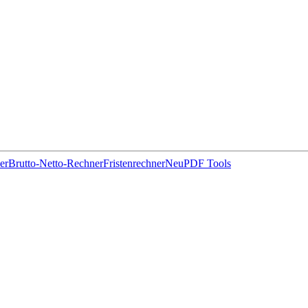
er
Brutto-Netto-Rechner
Fristenrechner
Neu
PDF Tools