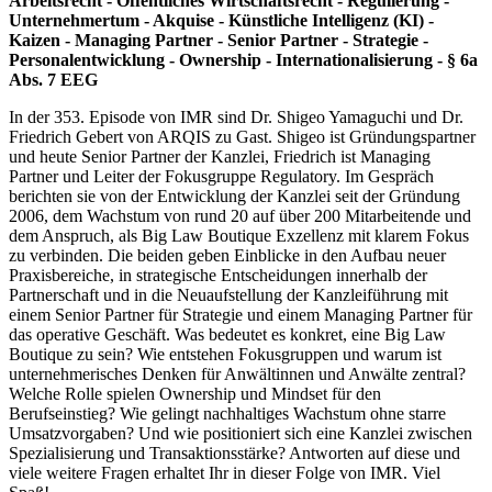
Arbeitsrecht - Öffentliches Wirtschaftsrecht - Regulierung -
Unternehmertum - Akquise - Künstliche Intelligenz (KI) -
Kaizen - Managing Partner - Senior Partner - Strategie -
Personalentwicklung - Ownership - Internationalisierung - § 6a
Abs. 7 EEG
In der 353. Episode von IMR sind Dr. Shigeo Yamaguchi und Dr.
Friedrich Gebert von ARQIS zu Gast. Shigeo ist Gründungspartner
und heute Senior Partner der Kanzlei, Friedrich ist Managing
Partner und Leiter der Fokusgruppe Regulatory. Im Gespräch
berichten sie von der Entwicklung der Kanzlei seit der Gründung
2006, dem Wachstum von rund 20 auf über 200 Mitarbeitende und
dem Anspruch, als Big Law Boutique Exzellenz mit klarem Fokus
zu verbinden. Die beiden geben Einblicke in den Aufbau neuer
Praxisbereiche, in strategische Entscheidungen innerhalb der
Partnerschaft und in die Neuaufstellung der Kanzleiführung mit
einem Senior Partner für Strategie und einem Managing Partner für
das operative Geschäft. Was bedeutet es konkret, eine Big Law
Boutique zu sein? Wie entstehen Fokusgruppen und warum ist
unternehmerisches Denken für Anwältinnen und Anwälte zentral?
Welche Rolle spielen Ownership und Mindset für den
Berufseinstieg? Wie gelingt nachhaltiges Wachstum ohne starre
Umsatzvorgaben? Und wie positioniert sich eine Kanzlei zwischen
Spezialisierung und Transaktionsstärke? Antworten auf diese und
viele weitere Fragen erhaltet Ihr in dieser Folge von IMR. Viel