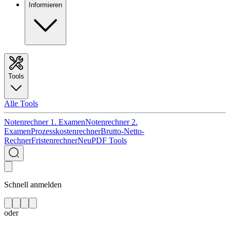
Informieren
Tools
Alle Tools
Notenrechner 1. Examen
Notenrechner 2.
Examen
Prozesskostenrechner
Brutto-Netto-
Rechner
Fristenrechner
Neu
PDF Tools
Schnell anmelden
oder