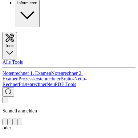
Informieren
Tools
Alle Tools
Notenrechner 1. Examen
Notenrechner 2.
Examen
Prozesskostenrechner
Brutto-Netto-
Rechner
Fristenrechner
Neu
PDF Tools
Schnell anmelden
oder