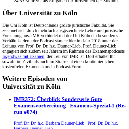
24:53 Min
ESG als Aufgaben für Jurist:innen der Zukunft
Über
Universität zu Köln
Die Uni Köln ist Deutschlands größte juristische Fakultät. Sie
zeichnet sich durch mehrfach ausgezeichnete Lehre und juristische
Forschung aus. IMR verbindet mit der Uni Köln ein besonderes
Verhältnis, denn der Podcast startete hier im Jahr 2018 unter der
Leitung von Prof. Dr. Dr. h.c. Dauner-Lieb. Prof. Dauner-Lieb
engagiert sich zudem seit Jahrem im Rahmen des Examenspodcasts
Irgendwas mit Examen
, der Teil von IMR ist. Dort erhaltet Ihr
sowohl im Zivil- als auch im Strafrecht einen kontinuierlichen
kostenfreien Examenskurs in Podcast-Form.
Weitere Episoden von
Universität zu Köln
IMR372: Überblick Sonderserie Gute
Examensvorbereitung | Examens-Spezial-1 (Re-
run #074)
Prof. Dr. Dr. h.c. Barbara Dauner-Lieb
|
Prof. Dr. Dr. h.c.
Barbara Dauner-Lieb