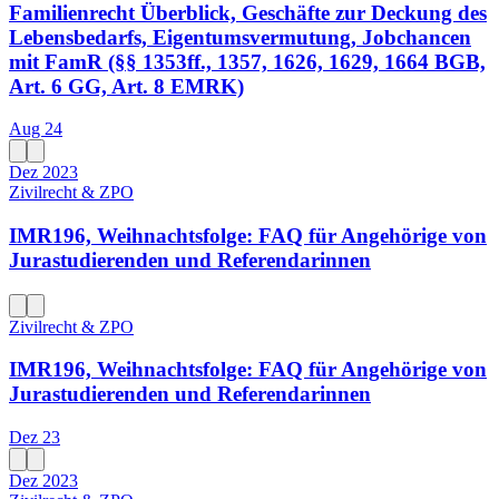
Familienrecht Überblick, Geschäfte zur Deckung des
Lebensbedarfs, Eigentumsvermutung, Jobchancen
mit FamR (§§ 1353ff., 1357, 1626, 1629, 1664 BGB,
Art. 6 GG, Art. 8 EMRK)
Aug 24
Dez 2023
Zivilrecht & ZPO
IMR196, Weihnachtsfolge: FAQ für Angehörige von
Jurastudierenden und Referendarinnen
Zivilrecht & ZPO
IMR196, Weihnachtsfolge: FAQ für Angehörige von
Jurastudierenden und Referendarinnen
Dez 23
Dez 2023