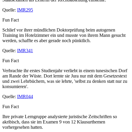
Quelle:
IMR295
Fun Fact
Schlief vor ihrer mündlichen Doktorprüfung beim autogenen
Training im Hotelzimmer ein und musste von ihrem Mann gesucht
werden, schaffte es aber gerade noch pünktlich.
Quelle:
IMR341
Fun Fact
Verbrachte ihr erstes Studienjahr verliebt in einem tunesischen Dorf
am Rande der Wüste. Dort lernte sie Jura nur mit dem Gesetzestext
und zwei Lehrbüchern, was sie lehrte, 'selbst zu denken statt nur zu
konsumieren'.
Quelle:
IMR044
Fun Fact
Ihre private Lerngruppe analysierte juristische Zeitschriften so
akribisch, dass sie im Examen 9 von 12 Klausurthemen
vorhergesehen hatten.