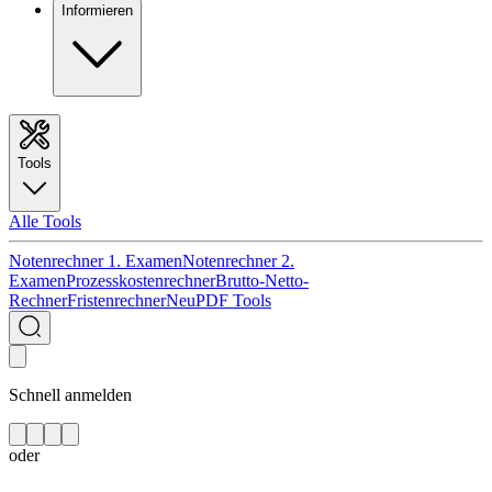
Informieren
Tools
Alle Tools
Notenrechner 1. Examen
Notenrechner 2.
Examen
Prozesskostenrechner
Brutto-Netto-
Rechner
Fristenrechner
Neu
PDF Tools
Schnell anmelden
oder