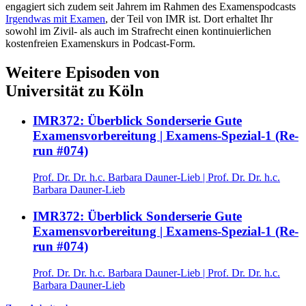
engagiert sich zudem seit Jahrem im Rahmen des Examenspodcasts
Irgendwas mit Examen
, der Teil von IMR ist. Dort erhaltet Ihr
sowohl im Zivil- als auch im Strafrecht einen kontinuierlichen
kostenfreien Examenskurs in Podcast-Form.
Weitere Episoden von
Universität zu Köln
IMR372: Überblick Sonderserie Gute
Examensvorbereitung | Examens-Spezial-1 (Re-
run #074)
Prof. Dr. Dr. h.c. Barbara Dauner-Lieb
|
Prof. Dr. Dr. h.c.
Barbara Dauner-Lieb
IMR372: Überblick Sonderserie Gute
Examensvorbereitung | Examens-Spezial-1 (Re-
run #074)
Prof. Dr. Dr. h.c. Barbara Dauner-Lieb
|
Prof. Dr. Dr. h.c.
Barbara Dauner-Lieb