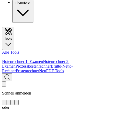
Informieren
Tools
Alle Tools
Notenrechner 1. Examen
Notenrechner 2.
Examen
Prozesskostenrechner
Brutto-Netto-
Rechner
Fristenrechner
Neu
PDF Tools
Schnell anmelden
oder