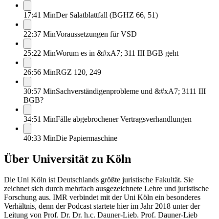
17:41 Min
Der Salatblattfall (BGHZ 66, 51)
22:37 Min
Voraussetzungen für VSD
25:22 Min
Worum es in &#xA7; 311 III BGB geht
26:56 Min
RGZ 120, 249
30:57 Min
Sachverständigenprobleme und &#xA7; 3111 III
BGB?
34:51 Min
Fälle abgebrochener Vertragsverhandlungen
40:33 Min
Die Papiermaschine
Über
Universität zu Köln
Die Uni Köln ist Deutschlands größte juristische Fakultät. Sie
zeichnet sich durch mehrfach ausgezeichnete Lehre und juristische
Forschung aus. IMR verbindet mit der Uni Köln ein besonderes
Verhältnis, denn der Podcast startete hier im Jahr 2018 unter der
Leitung von Prof. Dr. Dr. h.c. Dauner-Lieb. Prof. Dauner-Lieb