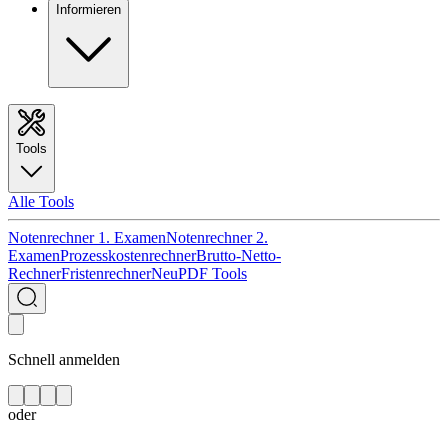
Informieren
Tools
Alle Tools
Notenrechner 1. Examen
Notenrechner 2.
Examen
Prozesskostenrechner
Brutto-Netto-
Rechner
Fristenrechner
Neu
PDF Tools
Schnell anmelden
oder