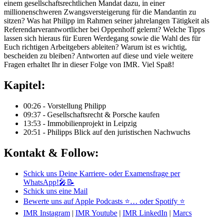
einem gesellschaftsrechtlichen Mandat dazu, in einer
millionenschweren Zwangsversteigerung für die Mandantin zu
sitzen? Was hat Philipp im Rahmen seiner jahrelangen Tätigkeit als
Referendarverantwortlicher bei Oppenhoff gelernt? Welche Tipps
lassen sich hieraus für Euren Werdegang sowie die Wahl des für
Euch richtigen Arbeitgebers ableiten? Warum ist es wichtig,
bescheiden zu bleiben? Antworten auf diese und viele weitere
Fragen erhaltet Ihr in dieser Folge von IMR. Viel Spaß!
Kapitel:
00:26 - Vorstellung Philipp
09:37 - Gesellschaftsrecht & Porsche kaufen
13:53 - Immobilienprojekt in Leipzig
20:51 - Philipps Blick auf den juristischen Nachwuchs
Kontakt & Follow:
Schick uns Deine Karriere- oder Examensfrage per
WhatsApp!🎤📝
Schick uns eine Mail
Bewerte uns auf Apple Podcasts ⭐
… oder Spotify ⭐
IMR Instagram
|
IMR Youtube
|
IMR LinkedIn
|
Marcs