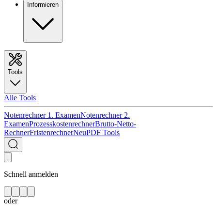
Informieren
Tools
Alle Tools
Notenrechner 1. Examen
Notenrechner 2.
Examen
Prozesskostenrechner
Brutto-Netto-
Rechner
Fristenrechner
Neu
PDF Tools
Schnell anmelden
oder