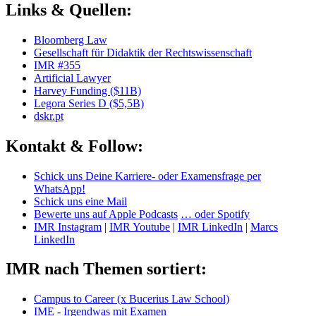
Links & Quellen:
Bloomberg Law
Gesellschaft für Didaktik der Rechtswissenschaft
IMR #355
Artificial Lawyer
Harvey Funding ($11B)
Legora Series D ($5,5B)
dskr.pt
Kontakt & Follow:
Schick uns Deine Karriere- oder Examensfrage per
WhatsApp!
Schick uns eine Mail
Bewerte uns auf Apple Podcasts
… oder Spotify
IMR Instagram
|
IMR Youtube
|
IMR LinkedIn
|
Marcs
LinkedIn
IMR nach Themen sortiert:
Campus to Career (x Bucerius Law School)
IME - Irgendwas mit Examen