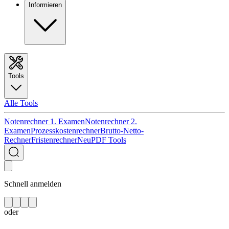
Informieren
Tools
Alle Tools
Notenrechner 1. Examen
Notenrechner 2.
Examen
Prozesskostenrechner
Brutto-Netto-
Rechner
Fristenrechner
Neu
PDF Tools
Schnell anmelden
oder