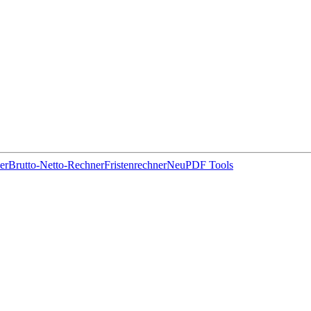
er
Brutto-Netto-Rechner
Fristenrechner
Neu
PDF Tools