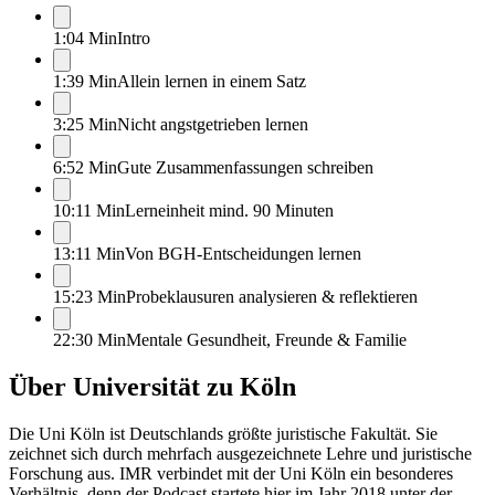
1:04 Min
Intro
1:39 Min
Allein lernen in einem Satz
3:25 Min
Nicht angstgetrieben lernen
6:52 Min
Gute Zusammenfassungen schreiben
10:11 Min
Lerneinheit mind. 90 Minuten
13:11 Min
Von BGH-Entscheidungen lernen
15:23 Min
Probeklausuren analysieren & reflektieren
22:30 Min
Mentale Gesundheit, Freunde & Familie
Über
Universität zu Köln
Die Uni Köln ist Deutschlands größte juristische Fakultät. Sie
zeichnet sich durch mehrfach ausgezeichnete Lehre und juristische
Forschung aus. IMR verbindet mit der Uni Köln ein besonderes
Verhältnis, denn der Podcast startete hier im Jahr 2018 unter der