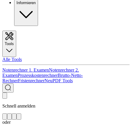
Informieren
Tools
Alle Tools
Notenrechner 1. Examen
Notenrechner 2.
Examen
Prozesskostenrechner
Brutto-Netto-
Rechner
Fristenrechner
Neu
PDF Tools
Schnell anmelden
oder