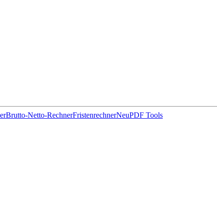
er
Brutto-Netto-Rechner
Fristenrechner
Neu
PDF Tools