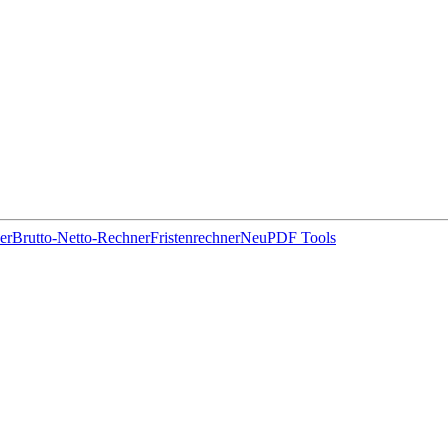
er
Brutto-Netto-Rechner
Fristenrechner
Neu
PDF Tools