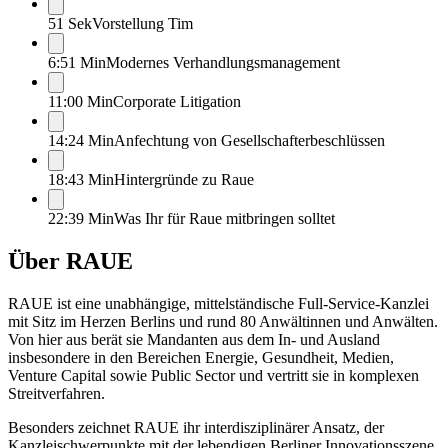
51 Sek
Vorstellung Tim
6:51 Min
Modernes Verhandlungsmanagement
11:00 Min
Corporate Litigation
14:24 Min
Anfechtung von Gesellschafterbeschlüssen
18:43 Min
Hintergründe zu Raue
22:39 Min
Was Ihr für Raue mitbringen solltet
Über
RAUE
RAUE ist eine unabhängige, mittelständische Full-Service-Kanzlei
mit Sitz im Herzen Berlins und rund 80 Anwältinnen und Anwälten.
Von hier aus berät sie Mandanten aus dem In- und Ausland
insbesondere in den Bereichen Energie, Gesundheit, Medien,
Venture Capital sowie Public Sector und vertritt sie in komplexen
Streitverfahren.
Besonders zeichnet RAUE ihr interdisziplinärer Ansatz, der
Kanzleischwerpunkte mit der lebendigen Berliner Innovationsszene