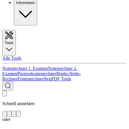
Informieren
Tools
Alle Tools
Notenrechner 1. Examen
Notenrechner 2.
Examen
Prozesskostenrechner
Brutto-Netto-
Rechner
Fristenrechner
Neu
PDF Tools
Schnell anmelden
oder