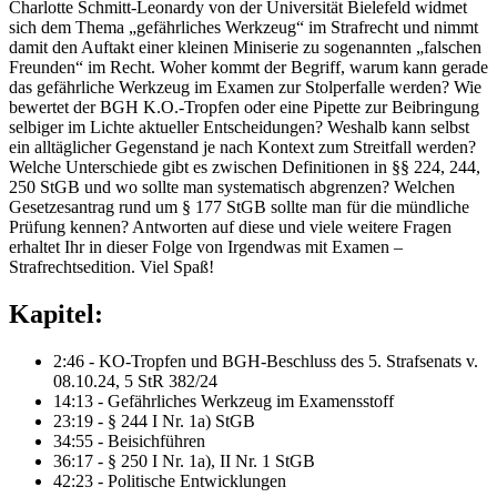
Charlotte Schmitt-Leonardy von der Universität Bielefeld widmet
sich dem Thema „gefährliches Werkzeug“ im Strafrecht und nimmt
damit den Auftakt einer kleinen Miniserie zu sogenannten „falschen
Freunden“ im Recht. Woher kommt der Begriff, warum kann gerade
das gefährliche Werkzeug im Examen zur Stolperfalle werden? Wie
bewertet der BGH K.O.-Tropfen oder eine Pipette zur Beibringung
selbiger im Lichte aktueller Entscheidungen? Weshalb kann selbst
ein alltäglicher Gegenstand je nach Kontext zum Streitfall werden?
Welche Unterschiede gibt es zwischen Definitionen in §§ 224, 244,
250 StGB und wo sollte man systematisch abgrenzen? Welchen
Gesetzesantrag rund um § 177 StGB sollte man für die mündliche
Prüfung kennen? Antworten auf diese und viele weitere Fragen
erhaltet Ihr in dieser Folge von Irgendwas mit Examen –
Strafrechtsedition. Viel Spaß!
Kapitel:
2:46 - KO-Tropfen und BGH-Beschluss des 5. Strafsenats v.
08.10.24, 5 StR 382/24
14:13 - Gefährliches Werkzeug im Examensstoff
23:19 - § 244 I Nr. 1a) StGB
34:55 - Beisichführen
36:17 - § 250 I Nr. 1a), II Nr. 1 StGB
42:23 - Politische Entwicklungen