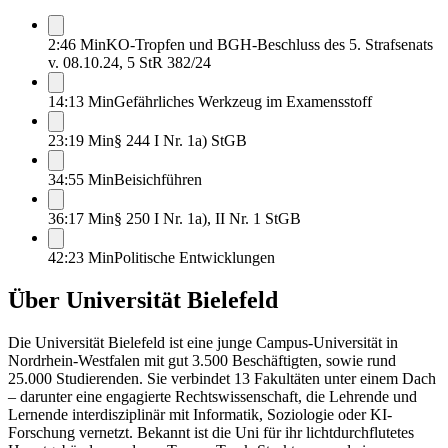
2:46 Min
KO-Tropfen und BGH-Beschluss des 5. Strafsenats
v. 08.10.24, 5 StR 382/24
14:13 Min
Gefährliches Werkzeug im Examensstoff
23:19 Min
§ 244 I Nr. 1a) StGB
34:55 Min
Beisichführen
36:17 Min
§ 250 I Nr. 1a), II Nr. 1 StGB
42:23 Min
Politische Entwicklungen
Über
Universität Bielefeld
Die Universität Bielefeld ist eine junge Campus-Universität in
Nordrhein-Westfalen mit gut 3.500 Beschäftigten, sowie rund
25.000 Studierenden. Sie verbindet 13 Fakultäten unter einem Dach
– darunter eine engagierte Rechtswissenschaft, die Lehrende und
Lernende interdisziplinär mit Informatik, Soziologie oder KI-
Forschung vernetzt. Bekannt ist die Uni für ihr lichtdurchflutetes