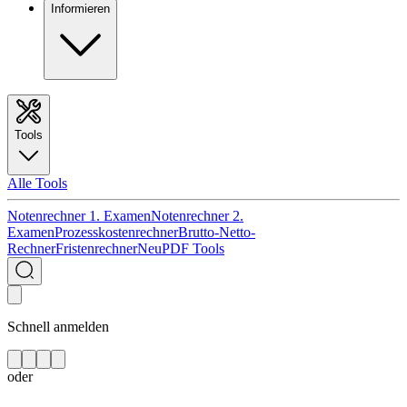
Informieren
Tools
Alle Tools
Notenrechner 1. Examen
Notenrechner 2.
Examen
Prozesskostenrechner
Brutto-Netto-
Rechner
Fristenrechner
Neu
PDF Tools
Schnell anmelden
oder