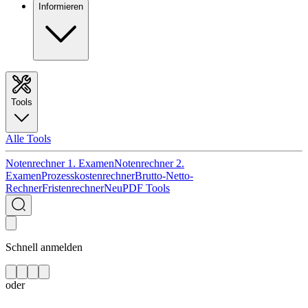
Informieren
Tools
Alle Tools
Notenrechner 1. Examen
Notenrechner 2.
Examen
Prozesskostenrechner
Brutto-Netto-
Rechner
Fristenrechner
Neu
PDF Tools
Schnell anmelden
oder