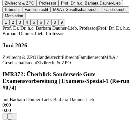
Zivilrecht & ZPO
Professor
Prof. Dr. h.c. Barbara Dauner-Lieb
Erbrecht
Familienrecht
M&A / Gesellschaftsrecht
Handelsrecht
Motivation
1
2
3
4
5
6
7
8
9
Prof. Dr. Dr. h.c.
Barbara
Dauner-Lieb
,
Professor
|
Prof. Dr. Dr. h.c.
Barbara
Dauner-Lieb
,
Professor
Juni 2026
Zivilrecht & ZPO
Handelsrecht
Erbrecht
Familienrecht
M&A /
Gesellschaftsrecht
Zivilrecht & ZPO
IMR372: Überblick Sonderserie Gute
Examensvorbereitung | Examens-Spezial-1 (Re-run
#074)
mit
Barbara Dauner-Lieb, Barbara Dauner-Lieb
0:00
0:00