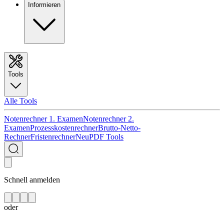
Informieren
Tools
Alle Tools
Notenrechner 1. Examen
Notenrechner 2.
Examen
Prozesskostenrechner
Brutto-Netto-
Rechner
Fristenrechner
Neu
PDF Tools
Schnell anmelden
oder