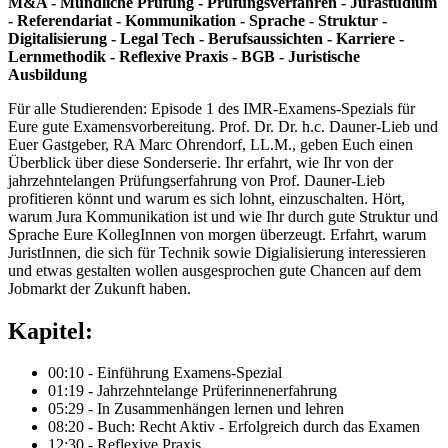
M&A - Mündliche Prüfung - Prüfungsverfahren - Jurastudium
- Referendariat - Kommunikation - Sprache - Struktur -
Digitalisierung - Legal Tech - Berufsaussichten - Karriere -
Lernmethodik - Reflexive Praxis - BGB - Juristische
Ausbildung
Für alle Studierenden: Episode 1 des IMR-Examens-Spezials für
Eure gute Examensvorbereitung. Prof. Dr. Dr. h.c. Dauner-Lieb und
Euer Gastgeber, RA Marc Ohrendorf, LL.M., geben Euch einen
Überblick über diese Sonderserie. Ihr erfahrt, wie Ihr von der
jahrzehntelangen Prüfungserfahrung von Prof. Dauner-Lieb
profitieren könnt und warum es sich lohnt, einzuschalten. Hört,
warum Jura Kommunikation ist und wie Ihr durch gute Struktur und
Sprache Eure KollegInnen von morgen überzeugt. Erfahrt, warum
JuristInnen, die sich für Technik sowie Digialisierung interessieren
und etwas gestalten wollen ausgesprochen gute Chancen auf dem
Jobmarkt der Zukunft haben.
Kapitel:
00:10 - Einführung Examens-Spezial
01:19 - Jahrzehntelange Prüferinnenerfahrung
05:29 - In Zusammenhängen lernen und lehren
08:20 - Buch: Recht Aktiv - Erfolgreich durch das Examen
12:30 - Reflexive Praxis