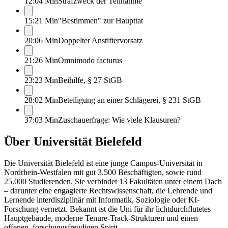
12:04 Min
Strafzweck der Teilnahme
15:21 Min
"Bestimmen" zur Haupttat
20:06 Min
Doppelter Anstiftervorsatz
21:26 Min
Omnimodo facturus
23:23 Min
Beihilfe, § 27 StGB
28:02 Min
Beteiligung an einer Schlägerei, § 231 StGB
37:03 Min
Zuschauerfrage: Wie viele Klausuren?
Über
Universität Bielefeld
Die Universität Bielefeld ist eine junge Campus-Universität in
Nordrhein-Westfalen mit gut 3.500 Beschäftigten, sowie rund
25.000 Studierenden. Sie verbindet 13 Fakultäten unter einem Dach
– darunter eine engagierte Rechtswissenschaft, die Lehrende und
Lernende interdisziplinär mit Informatik, Soziologie oder KI-
Forschung vernetzt. Bekannt ist die Uni für ihr lichtdurchflutetes
Hauptgebäude, moderne Tenure-Track-Strukturen und einen
offenen, forschungsfreudigen Spirit.