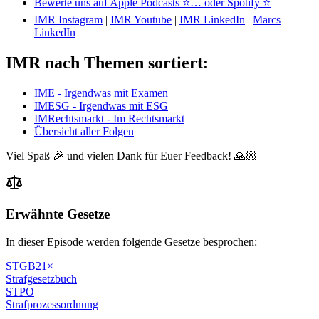
Bewerte uns auf Apple Podcasts ⭐
… oder Spotify ⭐
IMR Instagram
|
IMR Youtube
|
IMR LinkedIn
|
Marcs
LinkedIn
IMR nach Themen sortiert:
IME - Irgendwas mit Examen
IMESG - Irgendwas mit ESG
IMRechtsmarkt - Im Rechtsmarkt
Übersicht aller Folgen
Viel Spaß 🎉 und vielen Dank für Euer Feedback! 🙏🏼
Erwähnte Gesetze
In dieser Episode werden folgende Gesetze besprochen:
STGB
21
×
Strafgesetzbuch
STPO
Strafprozessordnung