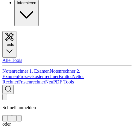
Informieren
Tools
Alle Tools
Notenrechner 1. Examen
Notenrechner 2.
Examen
Prozesskostenrechner
Brutto-Netto-
Rechner
Fristenrechner
Neu
PDF Tools
Schnell anmelden
oder