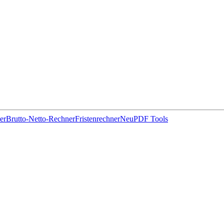
er
Brutto-Netto-Rechner
Fristenrechner
Neu
PDF Tools