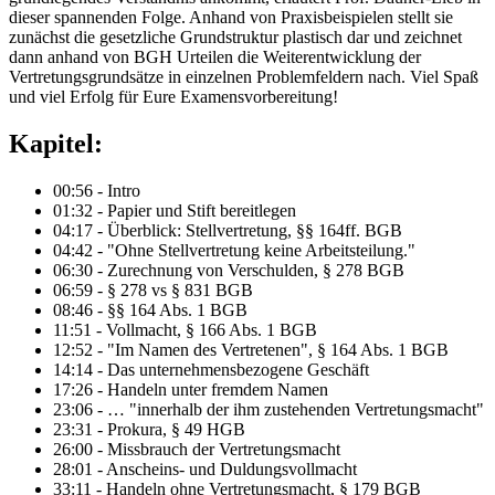
dieser spannenden Folge. Anhand von Praxisbeispielen stellt sie
zunächst die gesetzliche Grundstruktur plastisch dar und zeichnet
dann anhand von BGH Urteilen die Weiterentwicklung der
Vertretungsgrundsätze in einzelnen Problemfeldern nach. Viel Spaß
und viel Erfolg für Eure Examensvorbereitung!
Kapitel:
00:56 - Intro
01:32 - Papier und Stift bereitlegen
04:17 - Überblick: Stellvertretung, §§ 164ff. BGB
04:42 - "Ohne Stellvertretung keine Arbeitsteilung."
06:30 - Zurechnung von Verschulden, § 278 BGB
06:59 - § 278 vs § 831 BGB
08:46 - §§ 164 Abs. 1 BGB
11:51 - Vollmacht, § 166 Abs. 1 BGB
12:52 - "Im Namen des Vertretenen", § 164 Abs. 1 BGB
14:14 - Das unternehmensbezogene Geschäft
17:26 - Handeln unter fremdem Namen
23:06 - … "innerhalb der ihm zustehenden Vertretungsmacht"
23:31 - Prokura, § 49 HGB
26:00 - Missbrauch der Vertretungsmacht
28:01 - Anscheins- und Duldungsvollmacht
33:11 - Handeln ohne Vertretungsmacht, § 179 BGB