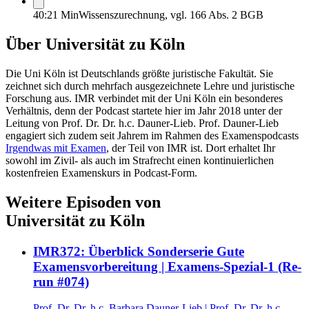
40:21 Min
Wissenszurechnung, vgl. 166 Abs. 2 BGB
Über
Universität zu Köln
Die Uni Köln ist Deutschlands größte juristische Fakultät. Sie
zeichnet sich durch mehrfach ausgezeichnete Lehre und juristische
Forschung aus. IMR verbindet mit der Uni Köln ein besonderes
Verhältnis, denn der Podcast startete hier im Jahr 2018 unter der
Leitung von Prof. Dr. Dr. h.c. Dauner-Lieb. Prof. Dauner-Lieb
engagiert sich zudem seit Jahrem im Rahmen des Examenspodcasts
Irgendwas mit Examen
, der Teil von IMR ist. Dort erhaltet Ihr
sowohl im Zivil- als auch im Strafrecht einen kontinuierlichen
kostenfreien Examenskurs in Podcast-Form.
Weitere Episoden von
Universität zu Köln
IMR372: Überblick Sonderserie Gute
Examensvorbereitung | Examens-Spezial-1 (Re-
run #074)
Prof. Dr. Dr. h.c. Barbara Dauner-Lieb
|
Prof. Dr. Dr. h.c.