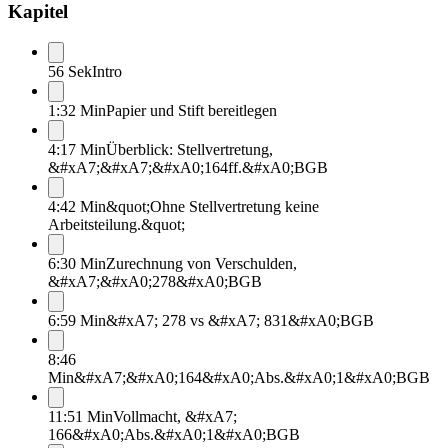
Kapitel
56 Sek
Intro
1:32 Min
Papier und Stift bereitlegen
4:17 Min
Überblick: Stellvertretung,
&#xA7;&#xA7;&#xA0;164ff.&#xA0;BGB
4:42 Min
&quot;Ohne Stellvertretung keine
Arbeitsteilung.&quot;
6:30 Min
Zurechnung von Verschulden,
&#xA7;&#xA0;278&#xA0;BGB
6:59 Min
&#xA7; 278 vs &#xA7; 831&#xA0;BGB
8:46
Min
&#xA7;&#xA0;164&#xA0;Abs.&#xA0;1&#xA0;BGB
11:51 Min
Vollmacht, &#xA7;
166&#xA0;Abs.&#xA0;1&#xA0;BGB