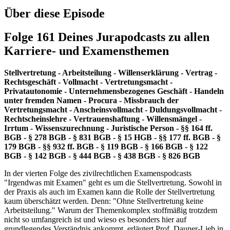
Über diese Episode
Folge 161 Deines Jurapodcasts zu allen
Karriere- und Examensthemen
Stellvertretung - Arbeitsteilung - Willenserklärung - Vertrag -
Rechtsgeschäft - Vollmacht - Vertretungsmacht -
Privatautonomie - Unternehmensbezogenes Geschäft - Handeln
unter fremden Namen - Procura - Missbrauch der
Vertretungsmacht - Anscheinsvollmacht - Duldungsvollmacht -
Rechtscheinslehre - Vertrauenshaftung - Willensmängel -
Irrtum - Wissenszurechnung - Juristische Person - §§ 164 ff.
BGB - § 278 BGB - § 831 BGB - § 15 HGB - §§ 177 ff. BGB - §
179 BGB - §§ 932 ff. BGB - § 119 BGB - § 166 BGB - § 122
BGB - § 142 BGB - § 444 BGB - § 438 BGB - § 826 BGB
In der vierten Folge des zivilrechtlichen Examenspodcasts
"Irgendwas mit Examen" geht es um die Stellvertretung. Sowohl in
der Praxis als auch im Examen kann die Rolle der Stellvertretung
kaum überschätzt werden. Denn: "Ohne Stellvertretung keine
Arbeitsteilung." Warum der Themenkomplex stoffmäßig trotzdem
nicht so umfangreich ist und wieso es besonders hier auf
grundlegendes Verständnis ankommt, erläutert Prof. Dauner-Lieb in