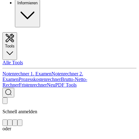
Informieren
Tools
Alle Tools
Notenrechner 1. Examen
Notenrechner 2.
Examen
Prozesskostenrechner
Brutto-Netto-
Rechner
Fristenrechner
Neu
PDF Tools
Schnell anmelden
oder