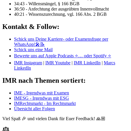
34:43 - Willensmängel, § 166 BGB
36:50 - Anfechtung der ausgeübten Innenvollmacht
40:21 - Wissenszurechnung, vgl. 166 Abs. 2 BGB
Kontakt & Follow:
Schick uns Deine Karriere- oder Examensfrage per
WhatsApp!🎤📝
Schick uns eine Mail
Bewerte uns auf Apple Podcasts ⭐
… oder Spotify ⭐
IMR Instagram
|
IMR Youtube
|
IMR LinkedIn
|
Marcs
LinkedIn
IMR nach Themen sortiert:
IME - Irgendwas mit Examen
IMESG - Irgendwas mit ESG
IMRechtsmarkt - Im Rechtsmarkt
Übersicht aller Folgen
Viel Spaß 🎉 und vielen Dank für Euer Feedback! 🙏🏼