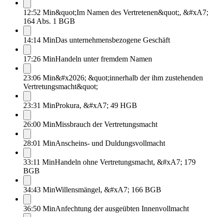
12:52 Min
&quot;Im Namen des Vertretenen&quot;, &#xA7;
164 Abs. 1 BGB
14:14 Min
Das unternehmensbezogene Geschäft
17:26 Min
Handeln unter fremdem Namen
23:06 Min
&#x2026; &quot;innerhalb der ihm zustehenden
Vertretungsmacht&quot;
23:31 Min
Prokura, &#xA7; 49 HGB
26:00 Min
Missbrauch der Vertretungsmacht
28:01 Min
Anscheins- und Duldungsvollmacht
33:11 Min
Handeln ohne Vertretungsmacht, &#xA7; 179
BGB
34:43 Min
Willensmängel, &#xA7; 166 BGB
36:50 Min
Anfechtung der ausgeübten Innenvollmacht